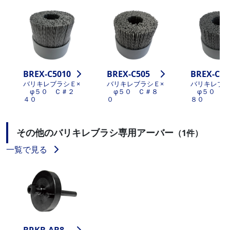
BREX-C5010
BREX-C505
BREX-C50
バリキレブラシＥ×
バリキレブラシＥ×
バリキレブラ
φ５０ Ｃ＃２
φ５０ Ｃ＃８
φ５０ Ｃ
４０
０
８０
その他のバリキレブラシ専用アーバー
（1件）
一覧で見る