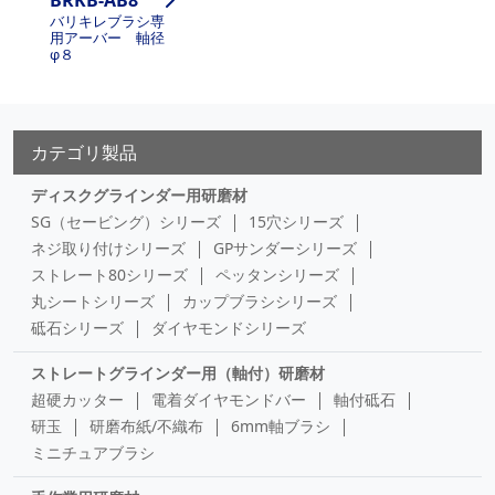
BRKB-AB8
バリキレブラシ専
用アーバー 軸径
φ８
カテゴリ製品
ディスクグラインダー用研磨材
SG（セービング）シリーズ
15穴シリーズ
ネジ取り付けシリーズ
GPサンダーシリーズ
ストレート80シリーズ
ペッタンシリーズ
丸シートシリーズ
カップブラシシリーズ
砥石シリーズ
ダイヤモンドシリーズ
ストレートグラインダー用（軸付）研磨材
超硬カッター
電着ダイヤモンドバー
軸付砥石
研玉
研磨布紙/不織布
6mm軸ブラシ
ミニチュアブラシ