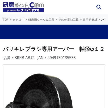
TOP
カテゴリ
研磨用ツール＆工具
その他電動工具
専用研磨材
バリ
バリキレブラシ専用アーバー 軸径φ１２
品番：BRKB-AB12
JAN：4949130135533