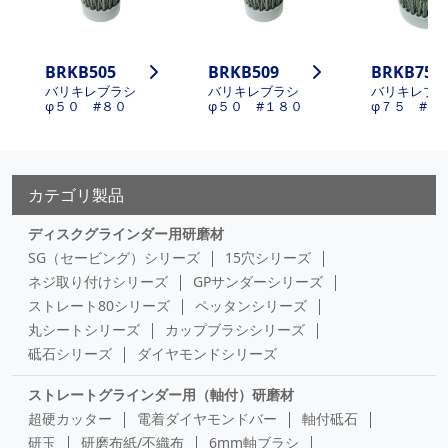
BRKB505
BRKB509
BRKB755
バリキレブラシ
バリキレブラシ
バリキレブ
φ５０ #８０
φ５０ #１８０
φ７５ #
カテゴリ製品
ディスクグラインダー用研磨材
SG（セービング）シリーズ
15穴シリーズ
ネジ取り付けシリーズ
GPサンダーシリーズ
ストレート80シリーズ
ペッタンシリーズ
丸シートシリーズ
カップブラシシリーズ
砥石シリーズ
ダイヤモンドシリーズ
ストレートグラインダー用（軸付）研磨材
超硬カッター
電着ダイヤモンドバー
軸付砥石
研玉
研磨布紙/不織布
6mm軸ブラシ