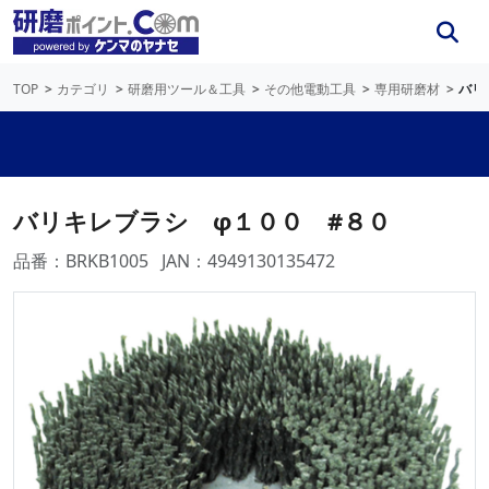
TOP
カテゴリ
研磨用ツール＆工具
その他電動工具
専用研磨材
バリ
バリキレブラシ φ１００ #８０
品番：BRKB1005
JAN：4949130135472