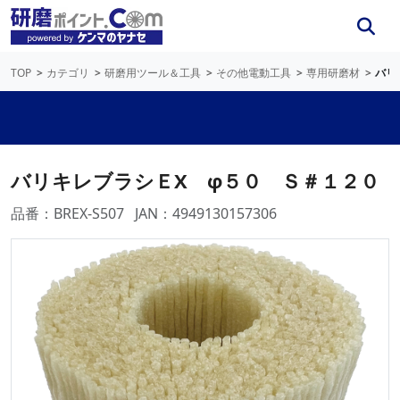
TOP
カテゴリ
研磨用ツール＆工具
その他電動工具
専用研磨材
バリ
バリキレブラシＥX φ５０ Ｓ＃１２０
品番：BREX-S507
JAN：4949130157306