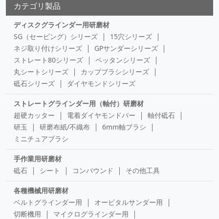
カテゴリ製品
ディスクグラインダー用研磨材
SG（セービング）シリーズ
15穴シリーズ
ネジ取り付けシリーズ
GPサンダーシリーズ
ストレート80シリーズ
ペッタンシリーズ
丸シートシリーズ
カップブラシシリーズ
砥石シリーズ
ダイヤモンドシリーズ
ストレートグラインダー用（軸付）研磨材
超硬カッター
電着ダイヤモンドバー
軸付砥石
研玉
研磨布紙/不織布
6mm軸ブラシ
ミニチュアブラシ
手作業用研磨材
砥石
シート
コンパウンド
その他工具
各種機械用研磨材
ベルトグラインダー用
オービタルサンダー用
切断機用
マイクログラインダー用