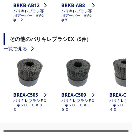
BRKB-AB12
BRKB-AB8
バリキレブラシ専
バリキレブラシ専
用アーバー 軸径
用アーバー 軸径
φ１２
φ８
その他のバリキレブラシEX
（5件）
一覧で見る
BREX-C505
BREX-C509
BREX-C50
バリキレブラシＥX
バリキレブラシＥX
バリキレブラ
φ５０ Ｃ＃８
φ５０ Ｃ＃１
φ５０ Ｃ
０
８０
４０