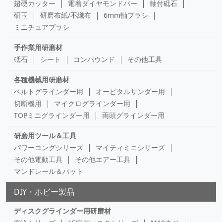
超硬カッター
電着ダイヤモンドバー
軸付砥石
研玉
研磨布紙/不織布
6mm軸ブラシ
ミニチュアブラシ
手作業用研磨材
砥石
シート
コンパウンド
その他工具
各種機械用研磨材
ベルトグラインダー用
オービタルサンダー用
切断機用
マイクログラインダー用
TOPミニグラインダー用
両頭グラインダー用
研磨用ツール＆工具
パワーコングシリーズ
マイティミニシリーズ
その他電動工具
その他エアー工具
マンドレール＆パット
DIY・ホビー製品
ディスクグラインダー用研磨材