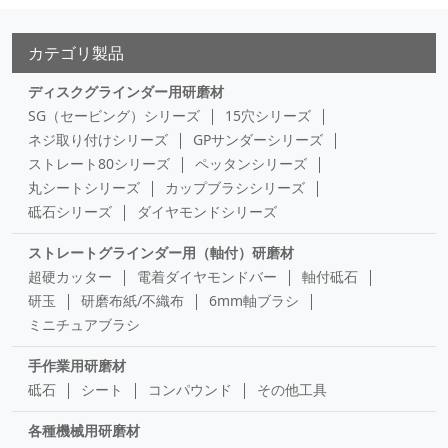
カテゴリ製品
ディスクグラインダー用研磨材
SG（セービング）シリーズ
15穴シリーズ
ネジ取り付けシリーズ
GPサンダーシリーズ
ストレート80シリーズ
ペッタンシリーズ
丸シートシリーズ
カップブラシシリーズ
砥石シリーズ
ダイヤモンドシリーズ
ストレートグラインダー用（軸付）研磨材
超硬カッター
電着ダイヤモンドバー
軸付砥石
研玉
研磨布紙/不織布
6mm軸ブラシ
ミニチュアブラシ
手作業用研磨材
砥石
シート
コンパウンド
その他工具
各種機械用研磨材