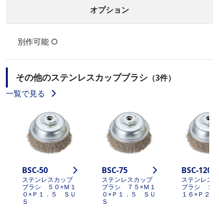
オプション
別作可能 ○
その他のステンレスカップブラシ
（3件）
一覧で見る
BSC-50
BSC-75
BSC-120
ステンレスカップ
ステンレスカップ
ステンレス
ブラシ ５０×Ｍ１
ブラシ ７５×Ｍ１
ブラシ １２
０×Ｐ１．５ ＳＵ
０×Ｐ１．５ ＳＵ
１６×Ｐ２ 
Ｓ
Ｓ