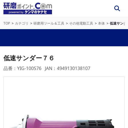
TOP
カテゴリ
研磨用ツール＆工具
その他電動工具
本体
低速サンダ
低速サンダー７６
品番：YIG-100S76
JAN：4949130138107