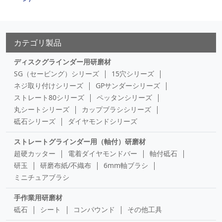
カテゴリ製品
ディスクグラインダー用研磨材
SG（セービング）シリーズ
15穴シリーズ
ネジ取り付けシリーズ
GPサンダーシリーズ
ストレート80シリーズ
ペッタンシリーズ
丸シートシリーズ
カップブラシシリーズ
砥石シリーズ
ダイヤモンドシリーズ
ストレートグラインダー用（軸付）研磨材
超硬カッター
電着ダイヤモンドバー
軸付砥石
研玉
研磨布紙/不織布
6mm軸ブラシ
ミニチュアブラシ
手作業用研磨材
砥石
シート
コンパウンド
その他工具