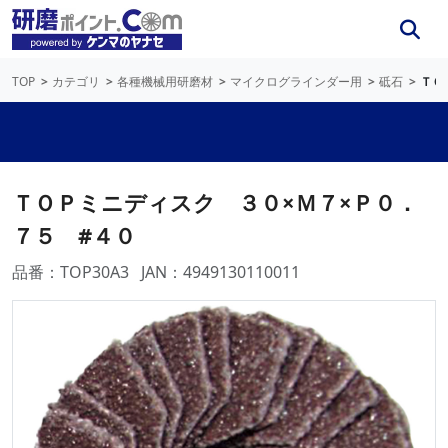
TOP
カテゴリ
各種機械用研磨材
マイクログラインダー用
砥石
ＴＯ
ＴＯＰミニディスク ３０×Ｍ７×Ｐ０．
７５ #４０
品番：TOP30A3
JAN：4949130110011