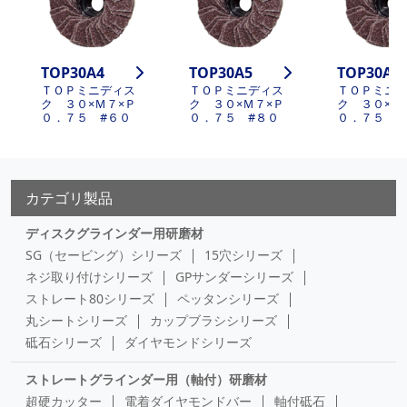
TOP30A4
TOP30A5
TOP30A6
ＴＯＰミニディス
ＴＯＰミニディス
ＴＯＰミニ
ク ３０×Ｍ７×Ｐ
ク ３０×Ｍ７×Ｐ
ク ３０×Ｍ
０．７５ #６０
０．７５ #８０
０．７５ #
カテゴリ製品
ディスクグラインダー用研磨材
SG（セービング）シリーズ
15穴シリーズ
ネジ取り付けシリーズ
GPサンダーシリーズ
ストレート80シリーズ
ペッタンシリーズ
丸シートシリーズ
カップブラシシリーズ
砥石シリーズ
ダイヤモンドシリーズ
ストレートグラインダー用（軸付）研磨材
超硬カッター
電着ダイヤモンドバー
軸付砥石