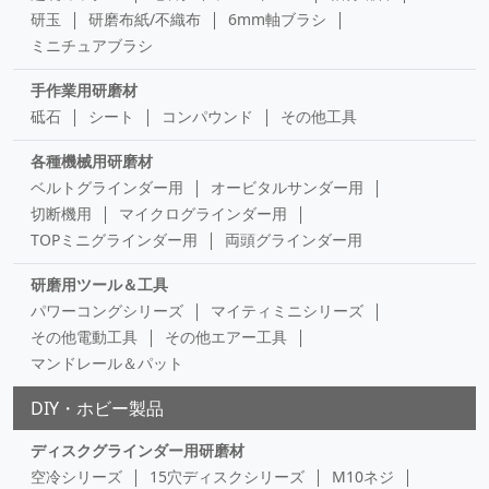
研玉
研磨布紙/不織布
6mm軸ブラシ
ミニチュアブラシ
手作業用研磨材
砥石
シート
コンパウンド
その他工具
各種機械用研磨材
ベルトグラインダー用
オービタルサンダー用
切断機用
マイクログラインダー用
TOPミニグラインダー用
両頭グラインダー用
研磨用ツール＆工具
パワーコングシリーズ
マイティミニシリーズ
その他電動工具
その他エアー工具
マンドレール＆パット
DIY・ホビー製品
ディスクグラインダー用研磨材
空冷シリーズ
15穴ディスクシリーズ
M10ネジ