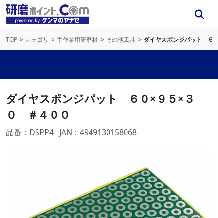
TOP
カテゴリ
手作業用研磨材
その他工具
ダイヤスポンジパット ６０
ダイヤスポンジパット ６０×９５×３
０ ＃４００
品番：DSPP4
JAN：4949130158068