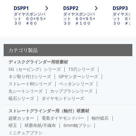
DSPP1
DSPP2
DSPP3
ダイヤスポンジパ
ダイヤスポンジパ
ダイヤスポ
ット ６０×９５×
ット ６０×９５×
ット ６０×
３０ ＃６０
３０ ＃１００
３０ ＃２
カテゴリ製品
ディスクグラインダー用研磨材
SG（セービング）シリーズ
15穴シリーズ
ネジ取り付けシリーズ
GPサンダーシリーズ
ストレート80シリーズ
ペッタンシリーズ
丸シートシリーズ
カップブラシシリーズ
砥石シリーズ
ダイヤモンドシリーズ
ストレートグラインダー用（軸付）研磨材
超硬カッター
電着ダイヤモンドバー
軸付砥石
研玉
研磨布紙/不織布
6mm軸ブラシ
ミニチュアブラシ