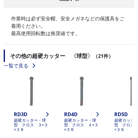
作業時は必ず安全帽、安全メガネなどの保護具をご
着用ください。
最高使用回転数は推奨値です。
その他の超硬カッター 〈球型〉
（21件）
一覧で見る
RD3D
RD4D
RD5D
超硬カッター・球
超硬カッター・球
超硬カッタ
型 クロス ３×３
型 クロス ４×３
型 クロス 
×３８
×３８
×３８