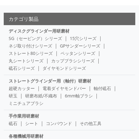
カテゴリ製品
ディスクグラインダー用研磨材
SG（セービング）シリーズ
15穴シリーズ
ネジ取り付けシリーズ
GPサンダーシリーズ
ストレート80シリーズ
ペッタンシリーズ
丸シートシリーズ
カップブラシシリーズ
砥石シリーズ
ダイヤモンドシリーズ
ストレートグラインダー用（軸付）研磨材
超硬カッター
電着ダイヤモンドバー
軸付砥石
研玉
研磨布紙/不織布
6mm軸ブラシ
ミニチュアブラシ
手作業用研磨材
砥石
シート
コンパウンド
その他工具
各種機械用研磨材