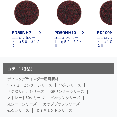
PD50NH7
PD50NH10
PD100NH
ユニロン丸シー
ユニロン丸シー
ユニロン丸
ト φ５０ #１２
ト φ５０ #２４
ト φ１００
０
０
２０
カテゴリ製品
ディスクグラインダー用研磨材
SG（セービング）シリーズ
15穴シリーズ
ネジ取り付けシリーズ
GPサンダーシリーズ
ストレート80シリーズ
ペッタンシリーズ
丸シートシリーズ
カップブラシシリーズ
砥石シリーズ
ダイヤモンドシリーズ