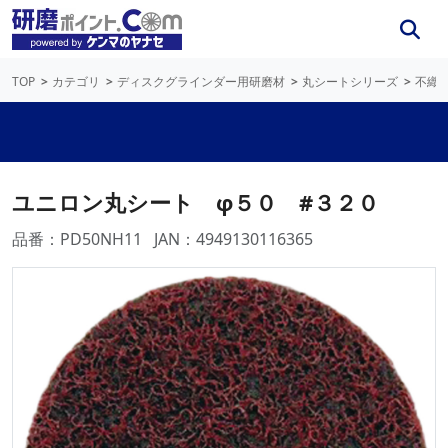
TOP
カテゴリ
ディスクグラインダー用研磨材
丸シートシリーズ
不織
ユニロン丸シート φ５０ #３２０
品番：PD50NH11
JAN：4949130116365