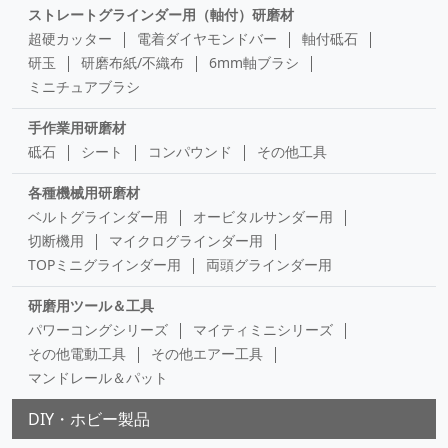
ストレートグラインダー用（軸付）研磨材
超硬カッター
電着ダイヤモンドバー
軸付砥石
研玉
研磨布紙/不織布
6mm軸ブラシ
ミニチュアブラシ
手作業用研磨材
砥石
シート
コンパウンド
その他工具
各種機械用研磨材
ベルトグラインダー用
オービタルサンダー用
切断機用
マイクログラインダー用
TOPミニグラインダー用
両頭グラインダー用
研磨用ツール＆工具
パワーコングシリーズ
マイティミニシリーズ
その他電動工具
その他エアー工具
マンドレール＆パット
DIY・ホビー製品