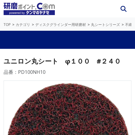
TOP
カテゴリ
ディスクグラインダー用研磨材
丸シートシリーズ
不織
ユニロン丸シート φ１００ #２４０
品番：PD100NH10