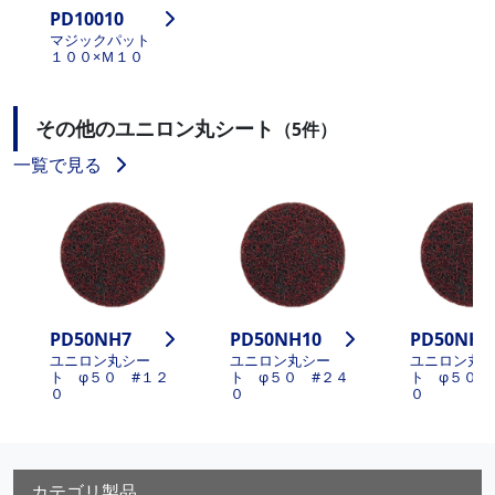
PD10010
マジックパット
１００×Ｍ１０
その他のユニロン丸シート
（5件）
一覧で見る
PD50NH7
PD50NH10
PD50NH1
ユニロン丸シー
ユニロン丸シー
ユニロン丸
ト φ５０ #１２
ト φ５０ #２４
ト φ５０ 
０
０
０
カテゴリ製品