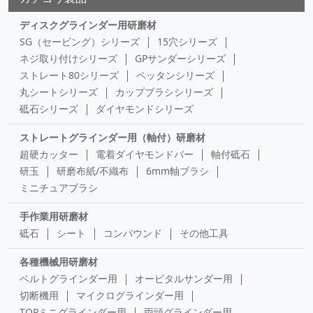
ディスクグラインダー用研磨材
SG（セービング）シリーズ
15穴シリーズ
ネジ取り付けシリーズ
GPサンダーシリーズ
ストレート80シリーズ
ペッタンシリーズ
丸シートシリーズ
カップブラシシリーズ
砥石シリーズ
ダイヤモンドシリーズ
ストレートグラインダー用（軸付）研磨材
超硬カッター
電着ダイヤモンドバー
軸付砥石
研玉
研磨布紙/不織布
6mm軸ブラシ
ミニチュアブラシ
手作業用研磨材
砥石
シート
コンパウンド
その他工具
各種機械用研磨材
ベルトグラインダー用
オービタルサンダー用
切断機用
マイクログラインダー用
TOPミニグラインダー用
両頭グラインダー用