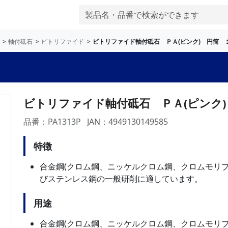
軸付砥石
ビトリファイド
ビトリファイド軸付砥石 ＰＡ(ピンク) 円筒 
ビトリファイド軸付砥石 ＰＡ(ピンク)
品番：PA1313P
JAN：4949130149585
特徴
合金鋼(クロム鋼、ニッケルクロム鋼、クロムモリ
びステンレス鋼の一般研削に適しています。
用途
合金鋼(クロム鋼、ニッケルクロム鋼、クロムモリ