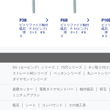
P3B
P6B
P10
ビトリファイド軸付
ビトリファイド軸付
ビト
砥石 ＰＡ(ピンク)
砥石 ＰＡ(ピンク)
砥石 
球 ３×３ #８
球 ６×３ #８
球 
０
０
８０
SG（セービング）シリーズ
15穴シリーズ
ネジ取り付け
ストレート80シリーズ
ペッタンシリーズ
丸シートシリ
ダイヤモンドシリーズ
超硬カッター
電着ダイヤモンドバー
軸付砥石
研玉
ミニチュアブラシ
砥石
シート
コンパウンド
その他工具