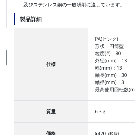
及びステンレス鋼の一般研削に適しています。
製品詳細
PA(ピンク)
形状：円筒型
粒度(#)：80
外径(mm)：13
仕様
幅(mm)：13
軸長(mm)：30
軸径(mm)：3
最高使用回転数(min
質量
6.3ｇ
価格
¥420
(税抜)