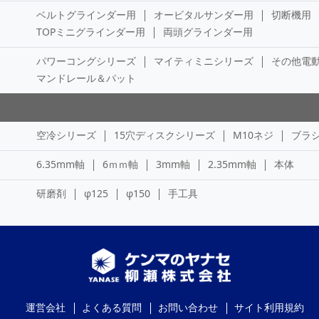
ベルトグラインダー用
オービタルサンダー用
切断機用
TOPミニグラインダー用
両頭グラインダー用
パワーコングシリーズ
マイティミニシリーズ
その他電
マンドレール＆パット
空冷シリーズ
15穴ディスクシリーズ
M10ネジ
ブラ
6.35mm軸
6ｍｍ軸
3mm軸
2.35mm軸
本体
研磨剤
φ125
φ150
手工具
運営会社
よくある質問
お問い合わせ
サイト利用規約