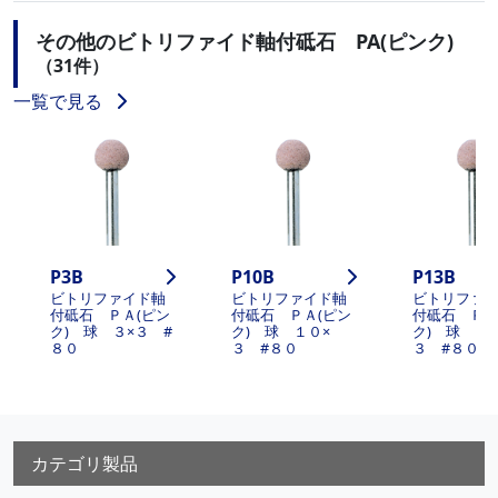
その他のビトリファイド軸付砥石 PA(ピンク)
（31件）
一覧で見る
P3B
P10B
P13B
ビトリファイド軸
ビトリファイド軸
ビトリファ
付砥石 ＰＡ(ピン
付砥石 ＰＡ(ピン
付砥石 ＰＡ
ク) 球 ３×３ #
ク) 球 １０×
ク) 球 １
８０
３ #８０
３ #８０
カテゴリ製品