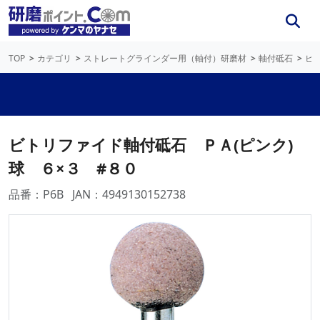
TOP
カテゴリ
ストレートグラインダー用（軸付）研磨材
軸付砥石
ビ
ビトリファイド軸付砥石 ＰＡ(ピンク)
球 ６×３ #８０
品番：P6B
JAN：4949130152738