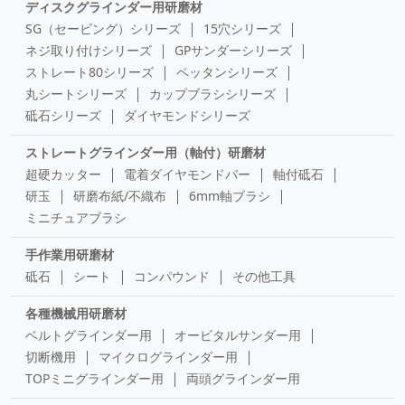
ディスクグラインダー用研磨材
SG（セービング）シリーズ
15穴シリーズ
ネジ取り付けシリーズ
GPサンダーシリーズ
ストレート80シリーズ
ペッタンシリーズ
丸シートシリーズ
カップブラシシリーズ
砥石シリーズ
ダイヤモンドシリーズ
ストレートグラインダー用（軸付）研磨材
超硬カッター
電着ダイヤモンドバー
軸付砥石
研玉
研磨布紙/不織布
6mm軸ブラシ
ミニチュアブラシ
手作業用研磨材
砥石
シート
コンパウンド
その他工具
各種機械用研磨材
ベルトグラインダー用
オービタルサンダー用
切断機用
マイクログラインダー用
TOPミニグラインダー用
両頭グラインダー用