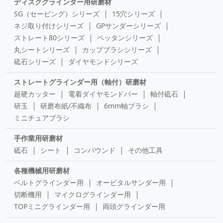
ディスクグラインダー用研磨材
SG（セービング）シリーズ
15穴シリーズ
ネジ取り付けシリーズ
GPサンダーシリーズ
ストレート80シリーズ
ペッタンシリーズ
丸シートシリーズ
カップブラシシリーズ
砥石シリーズ
ダイヤモンドシリーズ
ストレートグラインダー用（軸付）研磨材
超硬カッター
電着ダイヤモンドバー
軸付砥石
研玉
研磨布紙/不織布
6mm軸ブラシ
ミニチュアブラシ
手作業用研磨材
砥石
シート
コンパウンド
その他工具
各種機械用研磨材
ベルトグラインダー用
オービタルサンダー用
切断機用
マイクログラインダー用
TOPミニグラインダー用
両頭グラインダー用