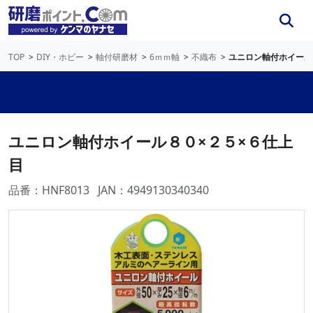
TOP
DIY・ホビー
軸付研磨材
6ｍｍ軸
不織布
ユニロン軸付ホイール
ユニロン軸付ホイール８０×２５×６仕上
目
品番：HNF8013
JAN：4949130340340