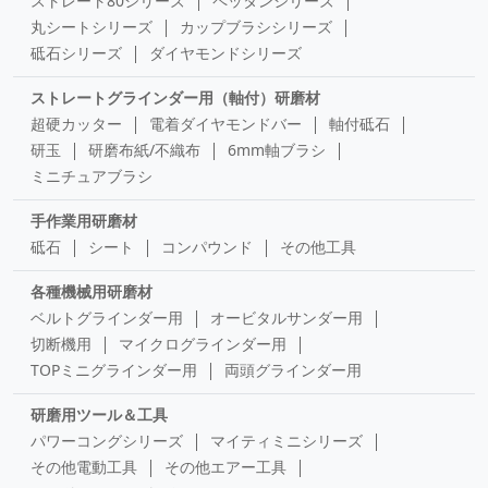
ストレート80シリーズ
ペッタンシリーズ
丸シートシリーズ
カップブラシシリーズ
砥石シリーズ
ダイヤモンドシリーズ
ストレートグラインダー用（軸付）研磨材
超硬カッター
電着ダイヤモンドバー
軸付砥石
研玉
研磨布紙/不織布
6mm軸ブラシ
ミニチュアブラシ
手作業用研磨材
砥石
シート
コンパウンド
その他工具
各種機械用研磨材
ベルトグラインダー用
オービタルサンダー用
切断機用
マイクログラインダー用
TOPミニグラインダー用
両頭グラインダー用
研磨用ツール＆工具
パワーコングシリーズ
マイティミニシリーズ
その他電動工具
その他エアー工具