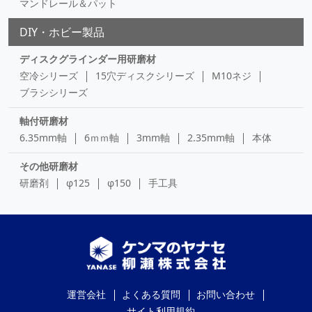
マンドレール＆パット
DIY・ホビー製品
ディスクグラインダー用研磨材
空冷シリーズ
15穴ディスクシリーズ
M10ネジ
ブラシシリーズ
軸付研磨材
6.35mm軸
6ｍｍ軸
3mm軸
2.35mm軸
本体
その他研磨材
研磨剤
φ125
φ150
手工具
運営会社
よくある質問
お問い合わせ
サイト利用規約