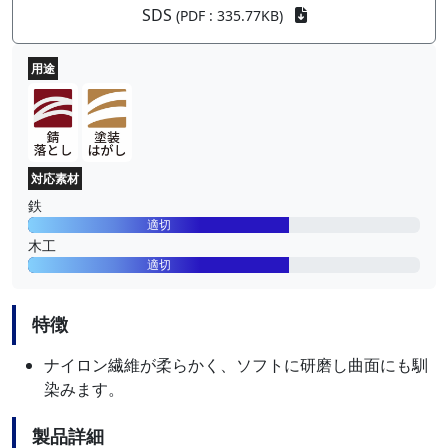
SDS
(PDF : 335.77KB)
用途
対応素材
鉄
適切
木工
適切
特徴
ナイロン繊維が柔らかく、ソフトに研磨し曲面にも馴
染みます。
製品詳細