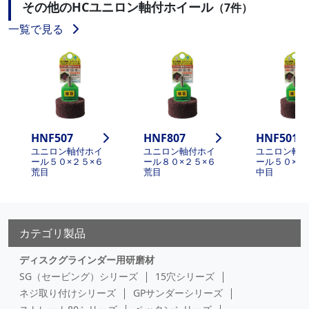
その他のHCユニロン軸付ホイール
（7件）
一覧で見る
HNF507
HNF807
HNF5010
ユニロン軸付ホイ
ユニロン軸付ホイ
ユニロン軸
ール５０×２５×６
ール８０×２５×６
ール５０×２
荒目
荒目
中目
カテゴリ製品
ディスクグラインダー用研磨材
SG（セービング）シリーズ
15穴シリーズ
ネジ取り付けシリーズ
GPサンダーシリーズ