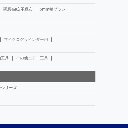
研磨布紙/不織布
6mm軸ブラシ
マイクログラインダー用
動工具
その他エアー工具
シシリーズ