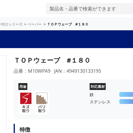
り付けシリーズ
ペーパー
ＴＯＰウェーブ #１８０
ＴＯＰウェーブ #１８０
品番：M10WPA9
JAN：4949130133195
用途
対応素材
鉄
ステンレス
特徴