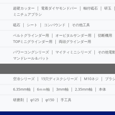
超硬カッター
電着ダイヤモンドバー
軸付砥石
研玉
ミニチュアブラシ
砥石
シート
コンパウンド
その他工具
ベルトグラインダー用
オービタルサンダー用
切断機用
TOPミニグラインダー用
両頭グラインダー用
パワーコングシリーズ
マイティミニシリーズ
その他電
マンドレール＆パット
空冷シリーズ
15穴ディスクシリーズ
M10ネジ
ブラ
6.35mm軸
6ｍｍ軸
3mm軸
2.35mm軸
本体
研磨剤
φ125
φ150
手工具