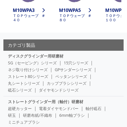
M10WPA3
M10WPA5
M10WPA6
ＴＯＰウェーブ #
ＴＯＰウェーブ #
ＴＯＰウェー
４０
８０
１００
カテゴリ製品
ディスクグラインダー用研磨材
SG（セービング）シリーズ
15穴シリーズ
ネジ取り付けシリーズ
GPサンダーシリーズ
ストレート80シリーズ
ペッタンシリーズ
丸シートシリーズ
カップブラシシリーズ
砥石シリーズ
ダイヤモンドシリーズ
ストレートグラインダー用（軸付）研磨材
超硬カッター
電着ダイヤモンドバー
軸付砥石
研玉
研磨布紙/不織布
6mm軸ブラシ
ミニチュアブラシ