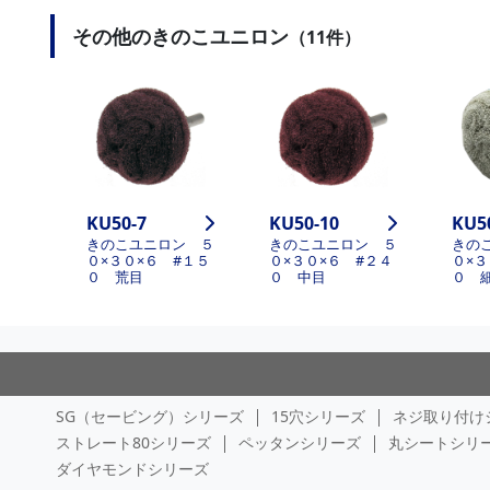
その他のきのこユニロン
（11件）
KU50-7
KU50-10
KU5
きのこユニロン ５
きのこユニロン ５
きの
０×３０×６ #１５
０×３０×６ #２４
０×３
０ 荒目
０ 中目
０ 
SG（セービング）シリーズ
15穴シリーズ
ネジ取り付け
ストレート80シリーズ
ペッタンシリーズ
丸シートシリ
ダイヤモンドシリーズ