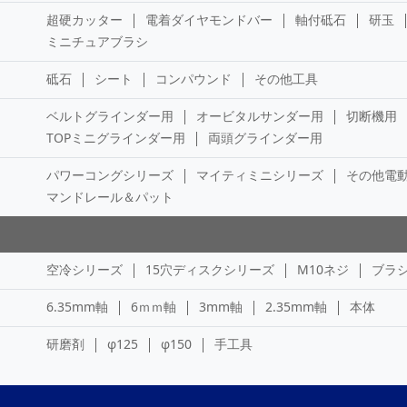
超硬カッター
電着ダイヤモンドバー
軸付砥石
研玉
ミニチュアブラシ
砥石
シート
コンパウンド
その他工具
ベルトグラインダー用
オービタルサンダー用
切断機用
TOPミニグラインダー用
両頭グラインダー用
パワーコングシリーズ
マイティミニシリーズ
その他電
マンドレール＆パット
空冷シリーズ
15穴ディスクシリーズ
M10ネジ
ブラ
6.35mm軸
6ｍｍ軸
3mm軸
2.35mm軸
本体
研磨剤
φ125
φ150
手工具