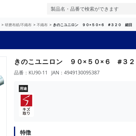
研磨布紙/不織布
不織布
きのこユニロン ９０×５０×６ #３２０ 細目
きのこユニロン ９０×５０×６ #３
品番：KU90-11
JAN：4949130095387
用途
特徴