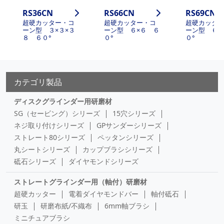
RS36CN
RS66CN
RS69CN
超硬カッター・コ
超硬カッター・コ
超硬カッタ
ーン型 ３×３×３
ーン型 ６×６ ６
ーン型 ６×
８ ６０°
０°
０°
カテゴリ製品
ディスクグラインダー用研磨材
SG（セービング）シリーズ
15穴シリーズ
ネジ取り付けシリーズ
GPサンダーシリーズ
ストレート80シリーズ
ペッタンシリーズ
丸シートシリーズ
カップブラシシリーズ
砥石シリーズ
ダイヤモンドシリーズ
ストレートグラインダー用（軸付）研磨材
超硬カッター
電着ダイヤモンドバー
軸付砥石
研玉
研磨布紙/不織布
6mm軸ブラシ
ミニチュアブラシ