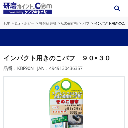
TOP
DIY・ホビー
軸付研磨材
6.35mm軸
バフ
インパクト用きのこバ
インパクト用きのこバフ ９０×３０
品番：KBF90N
JAN：4949130436357