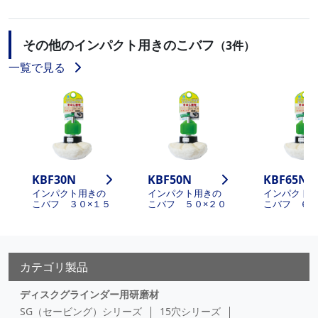
その他のインパクト用きのこバフ
（3件）
一覧で見る
KBF30N
KBF50N
KBF65N
インパクト用きの
インパクト用きの
インパクト
こバフ ３０×１５
こバフ ５０×２０
こバフ ６５
カテゴリ製品
ディスクグラインダー用研磨材
SG（セービング）シリーズ
15穴シリーズ