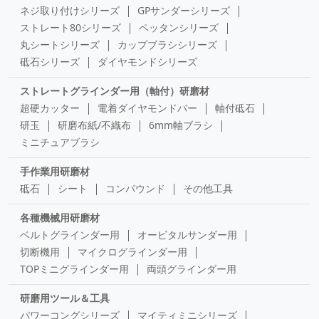
ネジ取り付けシリーズ
GPサンダーシリーズ
ストレート80シリーズ
ペッタンシリーズ
丸シートシリーズ
カップブラシシリーズ
砥石シリーズ
ダイヤモンドシリーズ
ストレートグラインダー用（軸付）研磨材
超硬カッター
電着ダイヤモンドバー
軸付砥石
研玉
研磨布紙/不織布
6mm軸ブラシ
ミニチュアブラシ
手作業用研磨材
砥石
シート
コンパウンド
その他工具
各種機械用研磨材
ベルトグラインダー用
オービタルサンダー用
切断機用
マイクログラインダー用
TOPミニグラインダー用
両頭グラインダー用
研磨用ツール＆工具
パワーコングシリーズ
マイティミニシリーズ