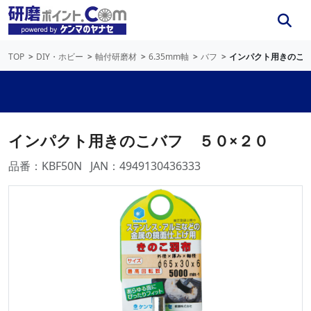
TOP
DIY・ホビー
軸付研磨材
6.35mm軸
バフ
インパクト用きのこバ
インパクト用きのこバフ ５０×２０
品番：KBF50N
JAN：4949130436333