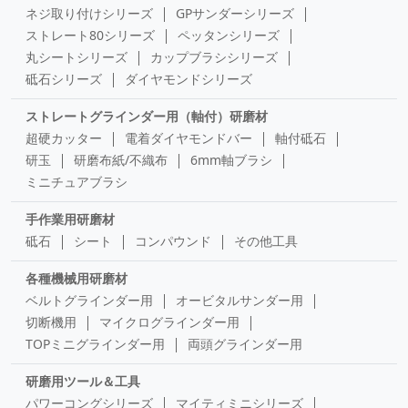
ネジ取り付けシリーズ
GPサンダーシリーズ
ストレート80シリーズ
ペッタンシリーズ
丸シートシリーズ
カップブラシシリーズ
砥石シリーズ
ダイヤモンドシリーズ
ストレートグラインダー用（軸付）研磨材
超硬カッター
電着ダイヤモンドバー
軸付砥石
研玉
研磨布紙/不織布
6mm軸ブラシ
ミニチュアブラシ
手作業用研磨材
砥石
シート
コンパウンド
その他工具
各種機械用研磨材
ベルトグラインダー用
オービタルサンダー用
切断機用
マイクログラインダー用
TOPミニグラインダー用
両頭グラインダー用
研磨用ツール＆工具
パワーコングシリーズ
マイティミニシリーズ