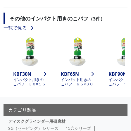
その他のインパクト用きのこバフ
（3件）
一覧で見る
KBF30N
KBF65N
KBF90N
インパクト用きの
インパクト用きの
インパクト
こバフ ３０×１５
こバフ ６５×３０
こバフ ９０
カテゴリ製品
ディスクグラインダー用研磨材
SG（セービング）シリーズ
15穴シリーズ