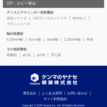
DIY・ホビー製品
ディスクグラインダー用研磨材
空冷シリーズ
15穴ディスクシリーズ
M10ネジ
ブラシシリーズ
軸付研磨材
6.35mm軸
6ｍｍ軸
3mm軸
2.35mm軸
本体
その他研磨材
研磨剤
φ125
φ150
手工具
運営会社
よくある質問
お問い合わせ
サイト利用規約
Copyright © 2026 Yanase Co., Ltd. All Rights Reserved.