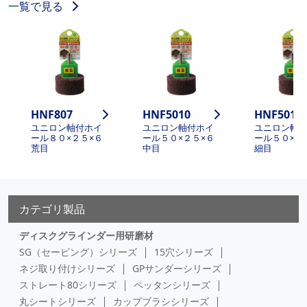
一覧で見る
HNF807
HNF5010
HNF5011
ユニロン軸付ホイ
ユニロン軸付ホイ
ユニロン軸
ール８０×２５×６
ール５０×２５×６
ール５０×２
荒目
中目
細目
カテゴリ製品
ディスクグラインダー用研磨材
SG（セービング）シリーズ
15穴シリーズ
ネジ取り付けシリーズ
GPサンダーシリーズ
ストレート80シリーズ
ペッタンシリーズ
丸シートシリーズ
カップブラシシリーズ