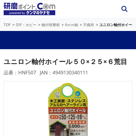
TOP
DIY・ホビー
軸付研磨材
6ｍｍ軸
不織布
ユニロン軸付ホイール
ユニロン軸付ホイール５０×２５×６荒目
品番：HNF507
JAN：4949130340111