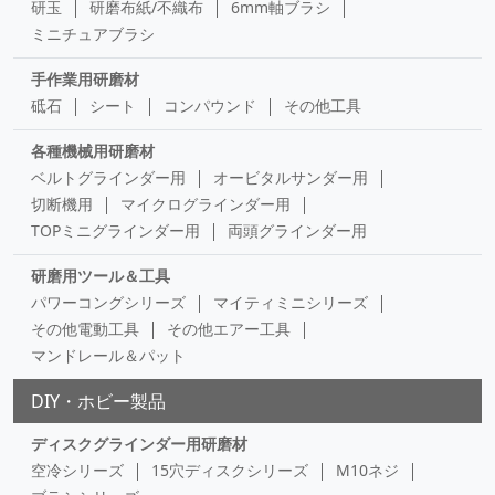
研玉
研磨布紙/不織布
6mm軸ブラシ
ミニチュアブラシ
手作業用研磨材
砥石
シート
コンパウンド
その他工具
各種機械用研磨材
ベルトグラインダー用
オービタルサンダー用
切断機用
マイクログラインダー用
TOPミニグラインダー用
両頭グラインダー用
研磨用ツール＆工具
パワーコングシリーズ
マイティミニシリーズ
その他電動工具
その他エアー工具
マンドレール＆パット
DIY・ホビー製品
ディスクグラインダー用研磨材
空冷シリーズ
15穴ディスクシリーズ
M10ネジ