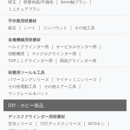
研玉
研磨布紙/不織布
6mm軸ブラシ
ミニチュアブラシ
手作業用研磨材
砥石
シート
コンパウンド
その他工具
各種機械用研磨材
ベルトグラインダー用
オービタルサンダー用
切断機用
マイクログラインダー用
TOPミニグラインダー用
両頭グラインダー用
研磨用ツール＆工具
パワーコングシリーズ
マイティミニシリーズ
その他電動工具
その他エアー工具
マンドレール＆パット
DIY・ホビー製品
ディスクグラインダー用研磨材
空冷シリーズ
15穴ディスクシリーズ
M10ネジ