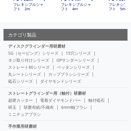
フレキシブルシャ
フレキシブルシャ
フレキシブ
フト 2m
フト 4m
フト 5m
カテゴリ製品
ディスクグラインダー用研磨材
SG（セービング）シリーズ
15穴シリーズ
ネジ取り付けシリーズ
GPサンダーシリーズ
ストレート80シリーズ
ペッタンシリーズ
丸シートシリーズ
カップブラシシリーズ
砥石シリーズ
ダイヤモンドシリーズ
ストレートグラインダー用（軸付）研磨材
超硬カッター
電着ダイヤモンドバー
軸付砥石
研玉
研磨布紙/不織布
6mm軸ブラシ
ミニチュアブラシ
手作業用研磨材