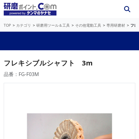
TOP
カテゴリ
研磨用ツール＆工具
その他電動工具
専用研磨材
フレ
フレキシブルシャフト 3m
品番：FG-F03M