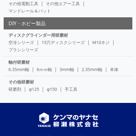
その他電動工具
その他エアー工具
マンドレール＆パット
DIY・ホビー製品
ディスクグラインダー用研磨材
空冷シリーズ
15穴ディスクシリーズ
M10ネジ
ブラシシリーズ
軸付研磨材
6.35mm軸
6ｍｍ軸
3mm軸
2.35mm軸
本体
その他研磨材
研磨剤
φ125
φ150
手工具