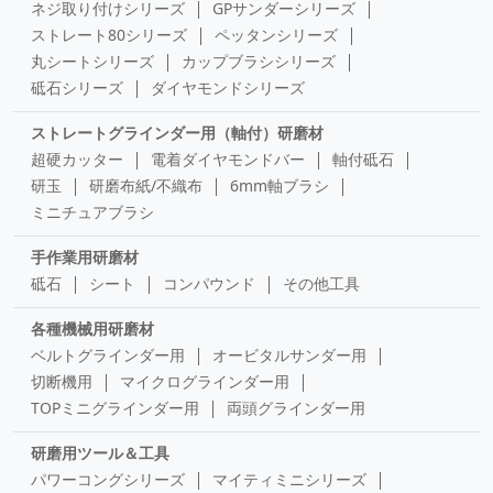
ネジ取り付けシリーズ
GPサンダーシリーズ
ストレート80シリーズ
ペッタンシリーズ
丸シートシリーズ
カップブラシシリーズ
砥石シリーズ
ダイヤモンドシリーズ
ストレートグラインダー用（軸付）研磨材
超硬カッター
電着ダイヤモンドバー
軸付砥石
研玉
研磨布紙/不織布
6mm軸ブラシ
ミニチュアブラシ
手作業用研磨材
砥石
シート
コンパウンド
その他工具
各種機械用研磨材
ベルトグラインダー用
オービタルサンダー用
切断機用
マイクログラインダー用
TOPミニグラインダー用
両頭グラインダー用
研磨用ツール＆工具
パワーコングシリーズ
マイティミニシリーズ