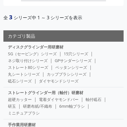
砥材：
アルミナ
外径(mm)：
100
3
全
シリーズ中 1 ～ 3 シリーズを表示
EX-M007
E×ディスク 金属用 #120
¥880
粒度(#)：
120
砥材：
アルミナ
カテゴリ製品
外径(mm)：
100
EX-M010
E×ディスク 金属用 #240
¥880
ディスクグラインダー用研磨材
粒度(#)：
240
SG（セービング）シリーズ
15穴シリーズ
砥材：
アルミナ
ネジ取り付けシリーズ
GPサンダーシリーズ
外径(mm)：
100
ストレート80シリーズ
ペッタンシリーズ
EX-M012
E×ディスク 金属用 #400
¥880
丸シートシリーズ
カップブラシシリーズ
粒度(#)：
400
砥石シリーズ
ダイヤモンドシリーズ
砥材：
アルミナ
外径(mm)：
100
ストレートグラインダー用（軸付）研磨材
超硬カッター
電着ダイヤモンドバー
軸付砥石
研玉
研磨布紙/不織布
6mm軸ブラシ
ミニチュアブラシ
手作業用研磨材