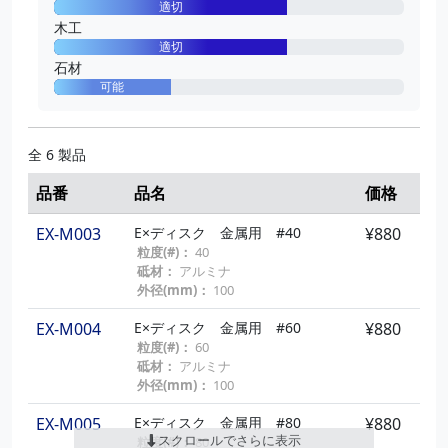
適切
木工
適切
石材
可能
全 6 製品
品番
品名
価格
EX-M003
E×ディスク 金属用 #40
¥880
粒度(#)：
40
砥材：
アルミナ
外径(mm)：
100
EX-M004
E×ディスク 金属用 #60
¥880
粒度(#)：
60
砥材：
アルミナ
外径(mm)：
100
EX-M005
E×ディスク 金属用 #80
¥880
スクロールでさらに表示
粒度(#)：
80