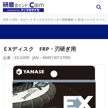
TOP
DIY・ホビー
ディスクグラインダー用研磨材
空冷シリーズ
ペーパ
ＥXディスク FRP・刃研ぎ用
品番：EX-G009
JAN：4949130137995