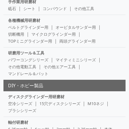
手作業用研磨材
砥石
シート
コンパウンド
その他工具
各種機械用研磨材
ベルトグラインダー用
オービタルサンダー用
切断機用
マイクログラインダー用
TOPミニグラインダー用
両頭グラインダー用
研磨用ツール＆工具
パワーコングシリーズ
マイティミニシリーズ
その他電動工具
その他エアー工具
マンドレール＆パット
DIY・ホビー製品
ディスクグラインダー用研磨材
空冷シリーズ
15穴ディスクシリーズ
M10ネジ
ブラシシリーズ
軸付研磨材