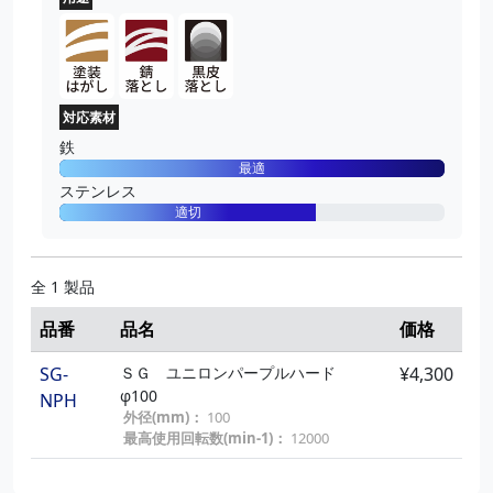
外径(mm)：
100
厚さ(mm)：
17
SG-
ＳＧ ユニＴＯＰ φ100 Ｚ６０
¥1,150
粒度(#)：
60
TOPZ4
SG-
ＳＧユニロンディスク中目２４
¥1,600
外径(mm)：
100
０
砥材：
ジルコニア
ND100S10
粒度(#)：
240
対応素材
SG-
ＳＧ ユニＴＯＰ φ100 Ｚ８０
¥1,150
外径(mm)：
100
鉄
粒度(#)：
80
厚さ(mm)：
17
TOPZ5
最適
外径(mm)：
100
SG-
ＳＧユニロンディスク細目３２
¥1,600
ステンレス
砥材：
ジルコニア
適切
０
ND100S11
粒度(#)：
320
外径(mm)：
100
厚さ(mm)：
17
全 1 製品
SG-
ＳＧユニロンディスク仕上６０
¥1,600
品番
品名
価格
０
ND100S13
粒度(#)：
600
SG-
ＳＧ ユニロンパープルハード
¥4,300
外径(mm)：
100
φ100
NPH
厚さ(mm)：
17
外径(mm)：
100
最高使用回転数(min-1)：
12000