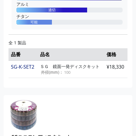
アルミ
適切
チタン
可能
全 1 製品
品番
品名
価格
SG-K-SET2
ＳＧ 鏡面一発ディスクキット
¥18,330
外径(mm)：
100