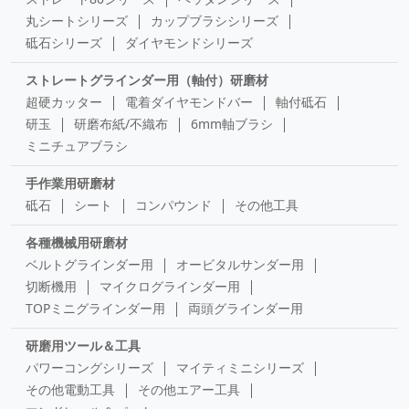
丸シートシリーズ
カップブラシシリーズ
砥石シリーズ
ダイヤモンドシリーズ
ストレートグラインダー用（軸付）研磨材
超硬カッター
電着ダイヤモンドバー
軸付砥石
研玉
研磨布紙/不織布
6mm軸ブラシ
ミニチュアブラシ
手作業用研磨材
砥石
シート
コンパウンド
その他工具
各種機械用研磨材
ベルトグラインダー用
オービタルサンダー用
切断機用
マイクログラインダー用
TOPミニグラインダー用
両頭グラインダー用
研磨用ツール＆工具
パワーコングシリーズ
マイティミニシリーズ
その他電動工具
その他エアー工具