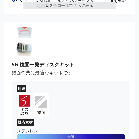
SG-K12
¥5,940
スクロールでさらに表示
粒度(#)：
400
外径(mm)：
100
厚さ(mm)：
10
SG-K13
ＳＧ鏡面一発ディスク#６００
¥5,940
粒度(#)：
600
外径(mm)：
100
厚さ(mm)：
10
SG-K15
ＳＧ鏡面一発ディスク#１０００
¥5,940
SG 鏡面一発ディスクキット
粒度(#)：
1000
外径(mm)：
100
鏡面作業に最適なキットです。
厚さ(mm)：
10
用途
対応素材
ステンレス
最適