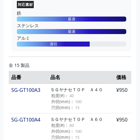
対応素材
鉄
最適
ステンレス
最適
アルミ
適切
全 15 製品
品番
品名
価格
SG-GT100A3
ＳＧヤナセＴＯＰ Ａ４０
¥950
粒度(#)：
40
外径(mm)：
100
穴径(mm)：
15
SG-GT100A4
ＳＧヤナセＴＯＰ Ａ６０
¥950
粒度(#)：
60
外径(mm)：
100
穴径(mm)：
15