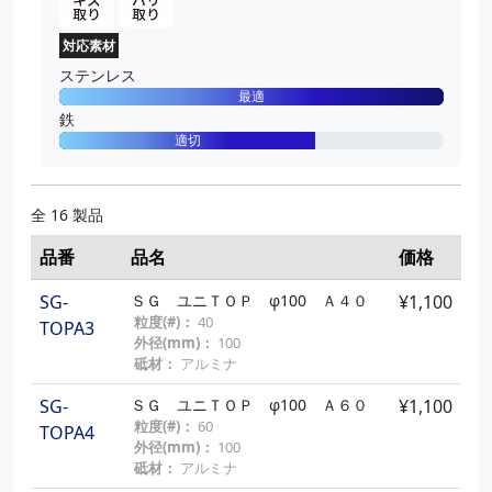
穴径(mm)：
15
対応素材
SG-GT100A10
ＳＧヤナセＴＯＰ Ａ２４０
¥950
ステンレス
粒度(#)：
240
最適
外径(mm)：
100
鉄
穴径(mm)：
15
適切
SG-GT100A11
ＳＧヤナセＴＯＰ Ａ３２０
¥950
粒度(#)：
320
外径(mm)：
100
全 16 製品
穴径(mm)：
15
品番
品名
価格
SG-GT100A12
ＳＧヤナセＴＯＰ Ａ４００
¥950
粒度(#)：
400
SG-
ＳＧ ユニＴＯＰ φ100 Ａ４０
¥1,100
外径(mm)：
100
粒度(#)：
40
TOPA3
穴径(mm)：
15
外径(mm)：
100
砥材：
アルミナ
SG-GT100Z3
ＳＧヤナセＴＯＰ Ｚ４０
¥950
粒度(#)：
40
SG-
ＳＧ ユニＴＯＰ φ100 Ａ６０
¥1,100
外径(mm)：
100
粒度(#)：
60
TOPA4
穴径(mm)：
15
外径(mm)：
100
砥材：
アルミナ
SG-GT100Z4
ＳＧヤナセＴＯＰ Ｚ６０
¥950