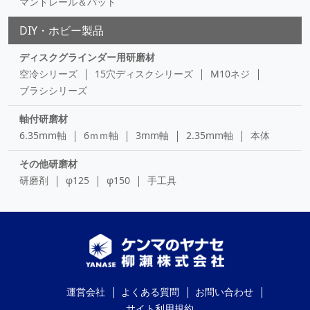
マンドレール＆パット
DIY・ホビー製品
ディスクグラインダー用研磨材
空冷シリーズ
15穴ディスクシリーズ
M10ネジ
ブラシシリーズ
軸付研磨材
6.35mm軸
6ｍｍ軸
3mm軸
2.35mm軸
本体
その他研磨材
研磨剤
φ125
φ150
手工具
運営会社
よくある質問
お問い合わせ
サイト利用規約