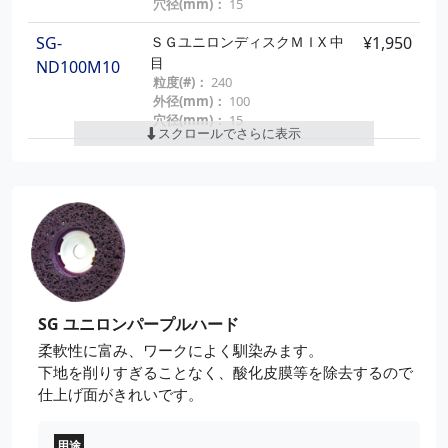
穴径(mm)：
15
SG-
ＳＧ ユニＴＯＰ φ100 セラミ
¥1,390
SG-
ＳＧユニロンディスクＭＩX 中
¥1,950
ック#４０
TOPS3
目
ND100M10
粒度(#)：
40
粒度(#)：
240
外径(mm)：
100
外径(mm)：
100
穴径(mm)：
15
穴径(mm)：
15
スクロールでさらに表示
SG-
ＳＧ ユニＴＯＰ φ100 セラミ
¥1,390
SG-
ＳＧユニロンディスクＭＩX 細
¥1,950
ック#６０
TOPS4
目
ND100M11
粒度(#)：
60
粒度(#)：
320
外径(mm)：
100
外径(mm)：
100
穴径(mm)：
15
穴径(mm)：
15
SG-
ＳＧ ユニＴＯＰ φ100 セラミ
¥1,390
SG-
ＳＧユニロンディスクＭＩX 仕
¥1,950
ック#８０
TOPS5
上
ND100M13
粒度(#)：
80
粒度(#)：
600
外径(mm)：
100
SG ユニロンパープルハード
外径(mm)：
100
穴径(mm)：
15
柔軟性に富み、ワークによく馴染みます。
穴径(mm)：
15
下地を削りすぎることなく、酸化皮膜等を除去するので
SG-
ＳＧ ユニＴＯＰ φ100 Ｚ４０
¥1,150
SG-ND100S7
ＳＧユニロンディスク荒目#１
¥1,600
仕上げ面がきれいです。
粒度(#)：
40
TOPZ3
２０
外径(mm)：
100
粒度(#)：
120
砥材：
ジルコニア
用途