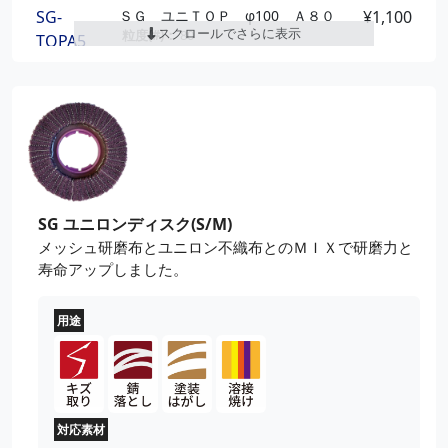
粒度(#)：
60
SG-
ＳＧ ユニＴＯＰ φ100 Ａ８０
¥1,100
外径(mm)：
100
スクロールでさらに表示
粒度(#)：
80
TOPA5
穴径(mm)：
15
外径(mm)：
100
砥材：
アルミナ
SG-GT100Z5
ＳＧヤナセＴＯＰ Ｚ８０
¥950
粒度(#)：
80
SG-
ＳＧ ユニＴＯＰ φ100 Ａ１０
¥1,100
外径(mm)：
100
０
TOPA6
穴径(mm)：
15
粒度(#)：
100
外径(mm)：
100
SG-GT100Z6
ＳＧヤナセＴＯＰ Ｚ１００
¥950
砥材：
アルミナ
粒度(#)：
100
外径(mm)：
100
SG ユニロンディスク(S/M)
SG-
ＳＧ ユニＴＯＰ φ100 Ａ１２
¥1,100
砥材：
ジルコニア
メッシュ研磨布とユニロン不織布とのＭＩＸで研磨力と
０
TOPA7
粒度(#)：
120
寿命アップしました。
SG-GT100Z7
ＳＧヤナセＴＯＰ Ｚ１２０
¥950
外径(mm)：
100
粒度(#)：
120
砥材：
アルミナ
外径(mm)：
100
用途
砥材：
ジルコニア
SG-
ＳＧ ユニＴＯＰ φ100 Ａ１５
¥1,100
０
TOPA8
粒度(#)：
150
外径(mm)：
100
砥材：
アルミナ
対応素材