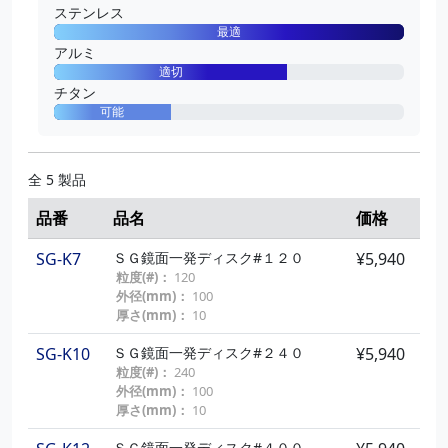
ステンレス
最適
アルミ
適切
チタン
可能
全 5 製品
品番
品名
価格
SG-K7
ＳＧ鏡面一発ディスク#１２０
¥5,940
粒度(#)：
120
外径(mm)：
100
厚さ(mm)：
10
SG-K10
ＳＧ鏡面一発ディスク#２４０
¥5,940
粒度(#)：
240
外径(mm)：
100
厚さ(mm)：
10
ＳＧ鏡面一発ディスク#４００