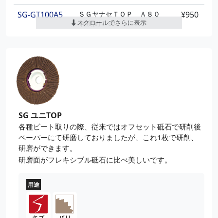
SG-GT100A5
ＳＧヤナセＴＯＰ Ａ８０
¥950
スクロールでさらに表示
粒度(#)：
80
外径(mm)：
100
穴径(mm)：
15
SG-GT100A6
ＳＧヤナセＴＯＰ Ａ１００
¥950
粒度(#)：
100
外径(mm)：
100
穴径(mm)：
15
SG-GT100A7
ＳＧヤナセＴＯＰ Ａ１２０
¥950
SG ユニTOP
粒度(#)：
120
外径(mm)：
100
各種ビート取りの際、従来ではオフセット砥石で研削後
穴径(mm)：
15
ペーパーにて研磨しておりましたが、これ1枚で研削、
研磨ができます。
SG-GT100A8
ＳＧヤナセＴＯＰ Ａ１５０
¥950
研磨面がフレキシブル砥石に比べ美しいです。
粒度(#)：
150
外径(mm)：
100
穴径(mm)：
15
用途
SG-GT100A9
ＳＧヤナセＴＯＰ Ａ１８０
¥950
粒度(#)：
180
外径(mm)：
100