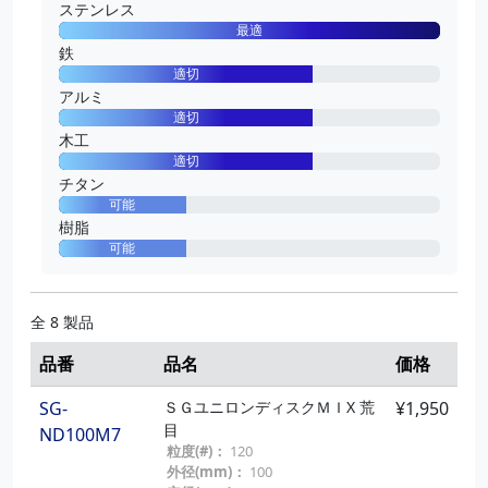
ステンレス
SG-
ＳＧ ユニＴＯＰ φ100 Ａ１８
¥1,100
最適
０
TOPA9
鉄
粒度(#)：
180
適切
外径(mm)：
100
アルミ
砥材：
アルミナ
適切
SG-
ＳＧ ユニＴＯＰ φ100 Ａ２４
¥1,100
木工
０
適切
TOPA10
粒度(#)：
240
チタン
外径(mm)：
100
可能
砥材：
アルミナ
樹脂
可能
SG-
ＳＧ ユニＴＯＰ φ100 Ａ３２
¥1,100
０
TOPA11
粒度(#)：
320
全 8 製品
外径(mm)：
100
砥材：
アルミナ
品番
品名
価格
SG-
ＳＧ ユニＴＯＰ φ100 Ａ４０
¥1,100
SG-
ＳＧユニロンディスクＭＩX 荒
¥1,950
０
TOPA12
目
ND100M7
粒度(#)：
400
粒度(#)：
120
外径(mm)：
100
外径(mm)：
100
砥材：
アルミナ