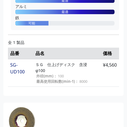
最適
アルミ
最適
鉄
可能
全 1 製品
品番
品名
価格
SG-
ＳＧ 仕上げディスク 含浸
¥4,560
φ100
UD100
外径(mm)：
100
最高使用回転数(min-1)：
8000