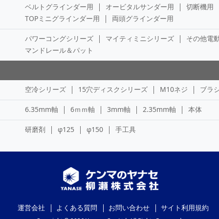
ベルトグラインダー用
オービタルサンダー用
切断機用
TOPミニグラインダー用
両頭グラインダー用
パワーコングシリーズ
マイティミニシリーズ
その他電
マンドレール＆パット
空冷シリーズ
15穴ディスクシリーズ
M10ネジ
ブラ
6.35mm軸
6ｍｍ軸
3mm軸
2.35mm軸
本体
研磨剤
φ125
φ150
手工具
運営会社
よくある質問
お問い合わせ
サイト利用規約