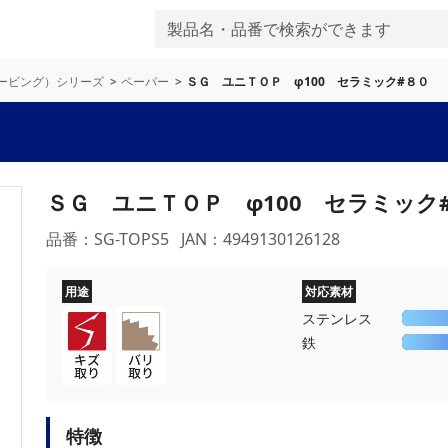
セービング）シリーズ
ペーパー
ＳＧ ユニＴＯＰ φ100 セラミック#８０
ＳＧ ユニＴＯＰ φ100 セラミック
品番：SG-TOPS5
JAN：4949130126128
用途
対応素材
ステンレス
鉄
特徴