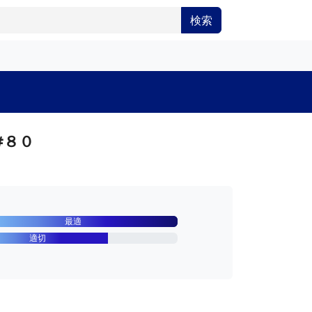
検索
#８０
最適
適切