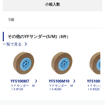
小箱入数
5個
その他のYFサンダー(S/M)
（8件）
一覧で見る
YFS100M7
YFS100M10
YFS100M
ＹＦサンダー Ｍ
ＹＦサンダー Ｍ
ＹＦサンダ
ＩX #120
ＩX #240
ＩX #320