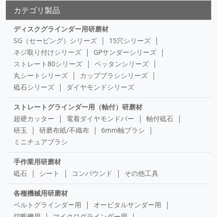
カテゴリ製品
ディスクグラインダー用研磨材
SG（セービング）シリーズ
15穴シリーズ
ネジ取り付けシリーズ
GPサンダーシリーズ
ストレート80シリーズ
ペッタンシリーズ
丸シートシリーズ
カップブラシシリーズ
砥石シリーズ
ダイヤモンドシリーズ
ストレートグラインダー用（軸付）研磨材
超硬カッター
電着ダイヤモンドバー
軸付砥石
研玉
研磨布紙/不織布
6mm軸ブラシ
ミニチュアブラシ
手作業用研磨材
砥石
シート
コンパウンド
その他工具
各種機械用研磨材
ベルトグラインダー用
オービタルサンダー用
切断機用
マイクログラインダー用