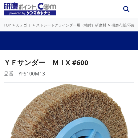
TOP
カテゴリ
ストレートグラインダー用（軸付）研磨材
研磨布紙/不織
ＹＦサンダー ＭＩX #600
品番：YFS100M13