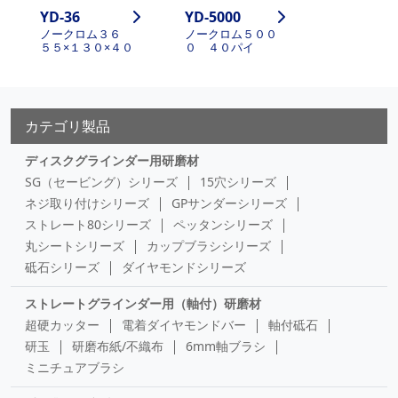
YD-36
YD-5000
ノークロム３６
ノークロム５００
５５×１３０×４０
０ ４０パイ
カテゴリ製品
ディスクグラインダー用研磨材
SG（セービング）シリーズ
15穴シリーズ
ネジ取り付けシリーズ
GPサンダーシリーズ
ストレート80シリーズ
ペッタンシリーズ
丸シートシリーズ
カップブラシシリーズ
砥石シリーズ
ダイヤモンドシリーズ
ストレートグラインダー用（軸付）研磨材
超硬カッター
電着ダイヤモンドバー
軸付砥石
研玉
研磨布紙/不織布
6mm軸ブラシ
ミニチュアブラシ