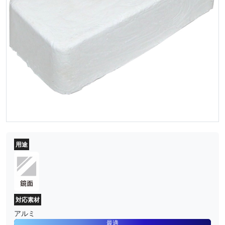
用途
対応素材
アルミ
最適