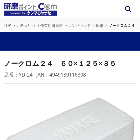
TOP
カテゴリ
手作業用研磨材
コンパウンド
固形
ノークロム２４ 
ノークロム２４ ６０×１２５×３５
品番：YD-24
JAN：4949130116808