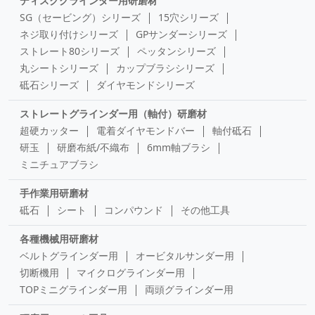
ディスクグラインダー用研磨材
SG（セービング）シリーズ
15穴シリーズ
ネジ取り付けシリーズ
GPサンダーシリーズ
ストレート80シリーズ
ペッタンシリーズ
丸シートシリーズ
カップブラシシリーズ
砥石シリーズ
ダイヤモンドシリーズ
ストレートグラインダー用（軸付）研磨材
超硬カッター
電着ダイヤモンドバー
軸付砥石
研玉
研磨布紙/不織布
6mm軸ブラシ
ミニチュアブラシ
手作業用研磨材
砥石
シート
コンパウンド
その他工具
各種機械用研磨材
ベルトグラインダー用
オービタルサンダー用
切断機用
マイクログラインダー用
TOPミニグラインダー用
両頭グラインダー用