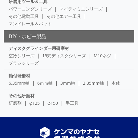
研磨用ツール＆工具
パワーコングシリーズ
マイティミニシリーズ
その他電動工具
その他エアー工具
マンドレール＆パット
DIY・ホビー製品
ディスクグラインダー用研磨材
空冷シリーズ
15穴ディスクシリーズ
M10ネジ
ブラシシリーズ
軸付研磨材
6.35mm軸
6ｍｍ軸
3mm軸
2.35mm軸
本体
その他研磨材
研磨剤
φ125
φ150
手工具