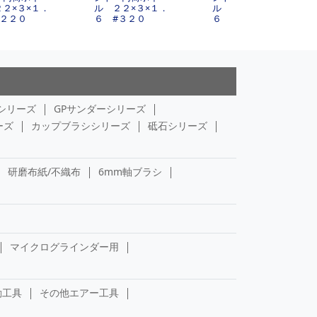
２２×３×１．
ル ２２×３×１．
ル ２２×３×１．
#２２０
６ #３２０
６ #５００
シリーズ
GPサンダーシリーズ
ーズ
カップブラシシリーズ
砥石シリーズ
研磨布紙/不織布
6mm軸ブラシ
マイクログラインダー用
動工具
その他エアー工具