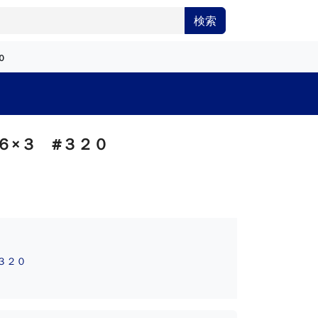
検索
０
６×３ #３２０
３２０