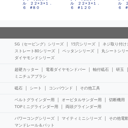
ル ２２×３×１．
ル ２２×３×１．
ル 
６ #８０
６ #１２０
６ 
SG（セービング）シリーズ
15穴シリーズ
ネジ取り付け
ストレート80シリーズ
ペッタンシリーズ
丸シートシリ
ダイヤモンドシリーズ
超硬カッター
電着ダイヤモンドバー
軸付砥石
研玉
ミニチュアブラシ
砥石
シート
コンパウンド
その他工具
ベルトグラインダー用
オービタルサンダー用
切断機用
TOPミニグラインダー用
両頭グラインダー用
パワーコングシリーズ
マイティミニシリーズ
その他電
マンドレール＆パット