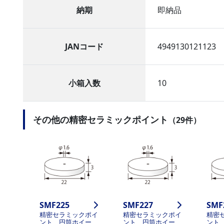
納期
即納品
JANコード
4949130121123
小箱入数
10
その他の精密セラミックポイント
（29件）
SMF225
SMF227
SMF
精密セラミックポイ
精密セラミックポイ
精密
ント 円筒ホイー
ント 円筒ホイー
ント