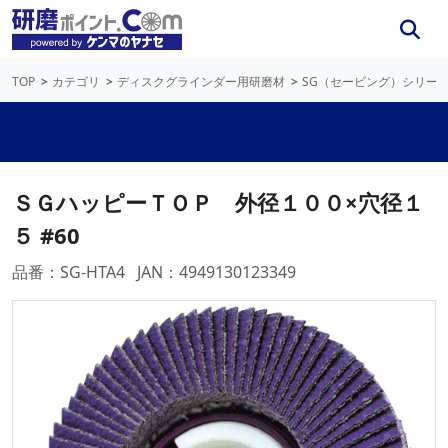
TOP
カテゴリ
ディスクグラインダー用研磨材
SG（セービング）シリー
ＳＧハッピーＴＯＰ 外径１００×穴径１
５ #60
品番：SG-HTA4
JAN：4949130123349