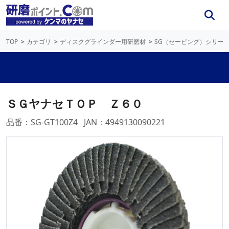
TOP
カテゴリ
ディスクグラインダー用研磨材
SG（セービング）シリー
ＳＧヤナセＴＯＰ Ｚ６０
品番：SG-GT100Z4
JAN：4949130090221