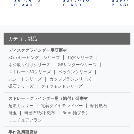
ＳＧヤナセＴＯ
ＳＧヤナセＴＯ
ＳＧヤナセ
Ｐ Ａ４０
Ｐ Ａ６０
Ｐ Ａ８０
カテゴリ製品
ディスクグラインダー用研磨材
SG（セービング）シリーズ
15穴シリーズ
ネジ取り付けシリーズ
GPサンダーシリーズ
ストレート80シリーズ
ペッタンシリーズ
丸シートシリーズ
カップブラシシリーズ
砥石シリーズ
ダイヤモンドシリーズ
ストレートグラインダー用（軸付）研磨材
超硬カッター
電着ダイヤモンドバー
軸付砥石
研玉
研磨布紙/不織布
6mm軸ブラシ
ミニチュアブラシ
手作業用研磨材