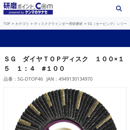
TOP
カテゴリ
ディスクグラインダー用研磨材
SG（セービング）シリー
ＳＧ ダイヤＴＯＰディスク １００×１
５ １：４ #１００
品番：SG-DTOP46
JAN：4949130134970