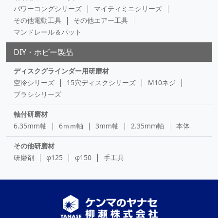
パワーコングシリーズ
マイティミニシリーズ
その他電動工具
その他エアー工具
マンドレール＆パット
DIY・ホビー製品
ディスクグラインダー用研磨材
空冷シリーズ
15穴ディスクシリーズ
M10ネジ
ブラシシリーズ
軸付研磨材
6.35mm軸
6ｍｍ軸
3mm軸
2.35mm軸
本体
その他研磨材
研磨剤
φ125
φ150
手工具