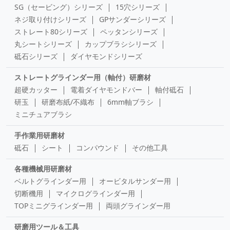
SG（セービング）シリーズ
15穴シリーズ
ネジ取り付けシリーズ
GPサンダーシリーズ
ストレート80シリーズ
ペッタンシリーズ
丸シートシリーズ
カップブラシシリーズ
砥石シリーズ
ダイヤモンドシリーズ
ストレートグラインダー用（軸付）研磨材
超硬カッター
電着ダイヤモンドバー
軸付砥石
研玉
研磨布紙/不織布
6mm軸ブラシ
ミニチュアブラシ
手作業用研磨材
砥石
シート
コンパウンド
その他工具
各種機械用研磨材
ベルトグラインダー用
オービタルサンダー用
切断機用
マイクログラインダー用
TOPミニグラインダー用
両頭グラインダー用
研磨用ツール＆工具