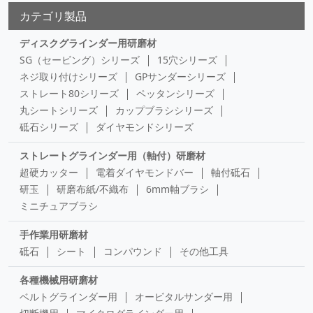
カテゴリ製品
ディスクグラインダー用研磨材
SG（セービング）シリーズ
15穴シリーズ
ネジ取り付けシリーズ
GPサンダーシリーズ
ストレート80シリーズ
ペッタンシリーズ
丸シートシリーズ
カップブラシシリーズ
砥石シリーズ
ダイヤモンドシリーズ
ストレートグラインダー用（軸付）研磨材
超硬カッター
電着ダイヤモンドバー
軸付砥石
研玉
研磨布紙/不織布
6mm軸ブラシ
ミニチュアブラシ
手作業用研磨材
砥石
シート
コンパウンド
その他工具
各種機械用研磨材
ベルトグラインダー用
オービタルサンダー用