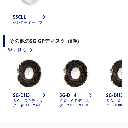
SSCLL
センターキャップ
その他のSG GPディスク
（9件）
一覧で見る
SG-DH3
SG-DH4
SG-DH5
ＳＧ ＧＰディス
ＳＧ ＧＰディス
ＳＧ ＧＰ
ク φ100 #４０
ク φ100 #６０
ク φ100 