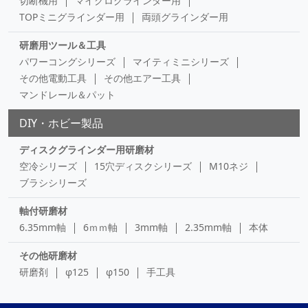
切断機用
マイクログラインダー用
TOPミニグラインダー用
両頭グラインダー用
研磨用ツール＆工具
パワーコングシリーズ
マイティミニシリーズ
その他電動工具
その他エアー工具
マンドレール＆パット
DIY・ホビー製品
ディスクグラインダー用研磨材
空冷シリーズ
15穴ディスクシリーズ
M10ネジ
ブラシシリーズ
軸付研磨材
6.35mm軸
6ｍｍ軸
3mm軸
2.35mm軸
本体
その他研磨材
研磨剤
φ125
φ150
手工具