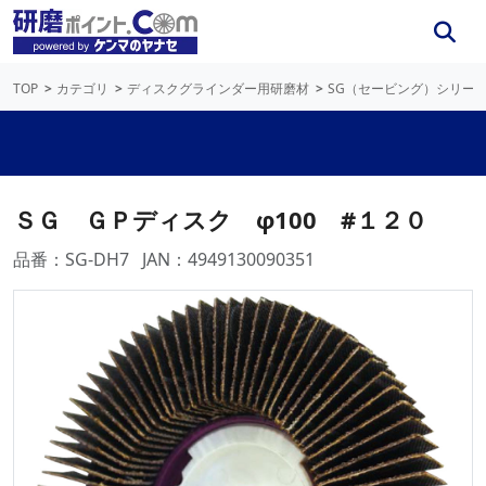
TOP
カテゴリ
ディスクグラインダー用研磨材
SG（セービング）シリー
ＳＧ ＧＰディスク φ100 #１２０
品番：SG-DH7
JAN：4949130090351