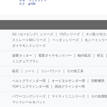
スク φ100
SG（セービング）シリーズ
15穴シリーズ
ネジ取り付け
ストレート80シリーズ
ペッタンシリーズ
丸シートシリ
ダイヤモンドシリーズ
超硬カッター
電着ダイヤモンドバー
軸付砥石
研玉
ミニチュアブラシ
砥石
シート
コンパウンド
その他工具
ベルトグラインダー用
オービタルサンダー用
切断機用
TOPミニグラインダー用
両頭グラインダー用
パワーコングシリーズ
マイティミニシリーズ
その他電
マンドレール＆パット