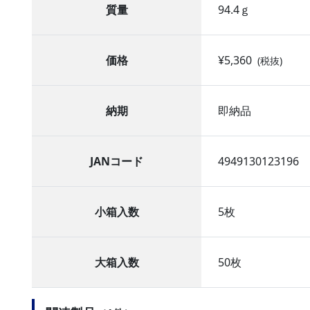
質量
94.4ｇ
価格
¥5,360
(税抜)
納期
即納品
JANコード
4949130123196
小箱入数
5枚
大箱入数
50枚