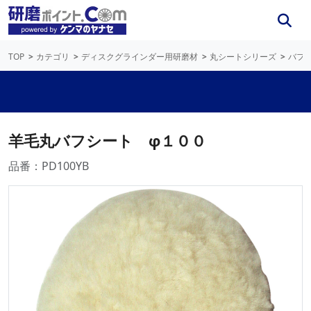
TOP
カテゴリ
ディスクグラインダー用研磨材
丸シートシリーズ
バフ
羊毛丸バフシート φ１００
品番：PD100YB