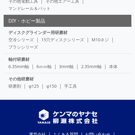
その他電動工具
その他エアー工具
マンドレール＆パット
DIY・ホビー製品
ディスクグラインダー用研磨材
空冷シリーズ
15穴ディスクシリーズ
M10ネジ
ブラシシリーズ
軸付研磨材
6.35mm軸
6ｍｍ軸
3mm軸
2.35mm軸
本体
その他研磨材
研磨剤
φ125
φ150
手工具
運営会社
よくある質問
お問い合わせ