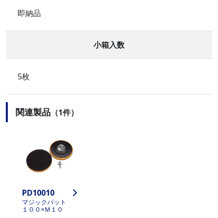
即納品
小箱入数
5枚
関連製品
（1件）
PD10010
マジックパット
１００×Ｍ１０