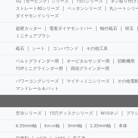
SG（セービング）シリーズ
15穴シリーズ
ネジ取り付け
ストレート80シリーズ
ペッタンシリーズ
丸シートシリ
ダイヤモンドシリーズ
超硬カッター
電着ダイヤモンドバー
軸付砥石
研玉
ミニチュアブラシ
砥石
シート
コンパウンド
その他工具
ベルトグラインダー用
オービタルサンダー用
切断機用
TOPミニグラインダー用
両頭グラインダー用
パワーコングシリーズ
マイティミニシリーズ
その他電
マンドレール＆パット
空冷シリーズ
15穴ディスクシリーズ
M10ネジ
ブラ
6.35mm軸
6ｍｍ軸
3mm軸
2.35mm軸
本体