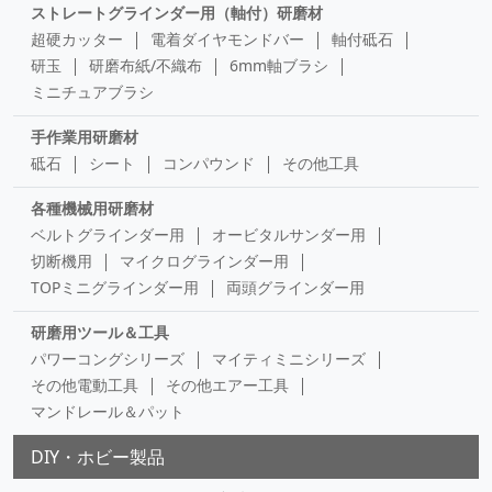
ストレートグラインダー用（軸付）研磨材
超硬カッター
電着ダイヤモンドバー
軸付砥石
研玉
研磨布紙/不織布
6mm軸ブラシ
ミニチュアブラシ
手作業用研磨材
砥石
シート
コンパウンド
その他工具
各種機械用研磨材
ベルトグラインダー用
オービタルサンダー用
切断機用
マイクログラインダー用
TOPミニグラインダー用
両頭グラインダー用
研磨用ツール＆工具
パワーコングシリーズ
マイティミニシリーズ
その他電動工具
その他エアー工具
マンドレール＆パット
DIY・ホビー製品