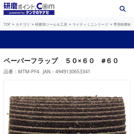
TOP
カテゴリ
研磨用ツール＆工具
マイティミニシリーズ
専用研磨材
ペーパーフラップ ５０×６０ #６０
品番：MTM-PF4
JAN：4949130653341