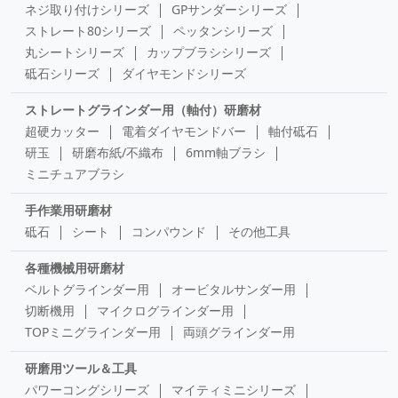
ネジ取り付けシリーズ
GPサンダーシリーズ
ストレート80シリーズ
ペッタンシリーズ
丸シートシリーズ
カップブラシシリーズ
砥石シリーズ
ダイヤモンドシリーズ
ストレートグラインダー用（軸付）研磨材
超硬カッター
電着ダイヤモンドバー
軸付砥石
研玉
研磨布紙/不織布
6mm軸ブラシ
ミニチュアブラシ
手作業用研磨材
砥石
シート
コンパウンド
その他工具
各種機械用研磨材
ベルトグラインダー用
オービタルサンダー用
切断機用
マイクログラインダー用
TOPミニグラインダー用
両頭グラインダー用
研磨用ツール＆工具
パワーコングシリーズ
マイティミニシリーズ