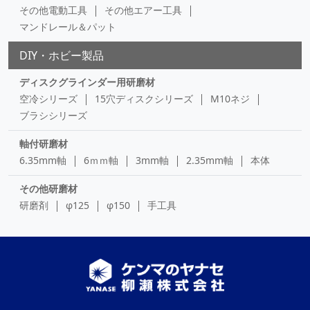
その他電動工具
その他エアー工具
マンドレール＆パット
DIY・ホビー製品
ディスクグラインダー用研磨材
空冷シリーズ
15穴ディスクシリーズ
M10ネジ
ブラシシリーズ
軸付研磨材
6.35mm軸
6ｍｍ軸
3mm軸
2.35mm軸
本体
その他研磨材
研磨剤
φ125
φ150
手工具