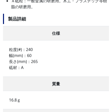
Ａ砥粒：一般金属の研磨用。木工・プラスチック等樹
脂の研磨用。
製品詳細
仕様
粒度(#)：240
幅(mm)：60
長さ(mm)：265
砥材：A
質量
16.8ｇ