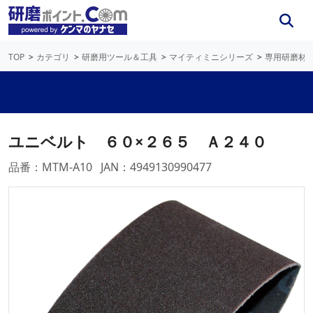
TOP
カテゴリ
研磨用ツール＆工具
マイティミニシリーズ
専用研磨材
ユニベルト ６０×２６５ Ａ２４０
品番：MTM-A10
JAN：4949130990477