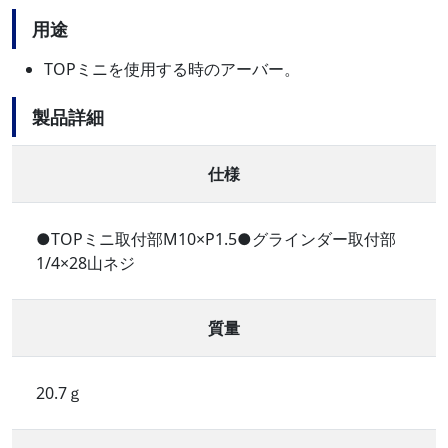
用途
TOPミニを使用する時のアーバー。
製品詳細
仕様
●TOPミニ取付部M10×P1.5●グラインダー取付部
1/4×28山ネジ
質量
20.7ｇ