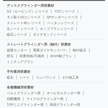
ディスクグラインダー用研磨材
SG（セービング）シリーズ
15穴シリーズ
ネジ取り付けシリーズ
GPサンダーシリーズ
ストレート80シリーズ
ペッタンシリーズ
丸シートシリーズ
カップブラシシリーズ
砥石シリーズ
ダイヤモンドシリーズ
ストレートグラインダー用（軸付）研磨材
超硬カッター
電着ダイヤモンドバー
軸付砥石
研玉
研磨布紙/不織布
6mm軸ブラシ
ミニチュアブラシ
手作業用研磨材
砥石
シート
コンパウンド
その他工具
各種機械用研磨材
ベルトグラインダー用
オービタルサンダー用
切断機用
マイクログラインダー用
TOPミニグラインダー用
両頭グラインダー用