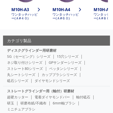
M10H-A3
M10H-A4
M10H-A5
ワンタッチハッピ
ワンタッチハッピ
ワンタッチ
ー(Ａ#４０)
ー(Ａ#６０)
ー(Ａ#８０)
カテゴリ製品
ディスクグラインダー用研磨材
SG（セービング）シリーズ
15穴シリーズ
ネジ取り付けシリーズ
GPサンダーシリーズ
ストレート80シリーズ
ペッタンシリーズ
丸シートシリーズ
カップブラシシリーズ
砥石シリーズ
ダイヤモンドシリーズ
ストレートグラインダー用（軸付）研磨材
超硬カッター
電着ダイヤモンドバー
軸付砥石
研玉
研磨布紙/不織布
6mm軸ブラシ
ミニチュアブラシ