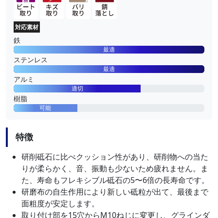
対応素材
鉄
最適
ステンレス
最適
アルミ
適切
樹脂
可能
特徴
研削砥石に比べクッション性があり、研削物への当た
りが柔らかく、音、振動も少ないため疲れません。ま
た、寿命もフレキシブル砥石の5〜6倍の長寿命です。
研磨布の自生作用により新しい砥粒が出て、最後まで
面粗度が安定します。
取り付け部を15穴からM10ねじに変更し、グラインダ