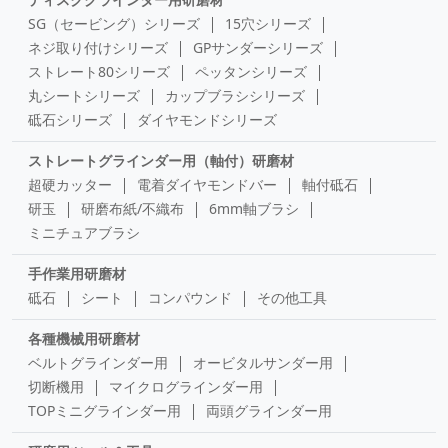
SG（セービング）シリーズ
15穴シリーズ
ネジ取り付けシリーズ
GPサンダーシリーズ
ストレート80シリーズ
ペッタンシリーズ
丸シートシリーズ
カップブラシシリーズ
砥石シリーズ
ダイヤモンドシリーズ
ストレートグラインダー用（軸付）研磨材
超硬カッター
電着ダイヤモンドバー
軸付砥石
研玉
研磨布紙/不織布
6mm軸ブラシ
ミニチュアブラシ
手作業用研磨材
砥石
シート
コンパウンド
その他工具
各種機械用研磨材
ベルトグラインダー用
オービタルサンダー用
切断機用
マイクログラインダー用
TOPミニグラインダー用
両頭グラインダー用