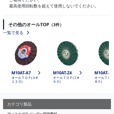
最高使用回転数を超えて使用しないでください。
その他のオールTOP
（3件）
一覧で見る
M10AT-A7
M10AT-Z4
M10AT-Z5
オールＴＯＰ(Ａ#
オールＴＯＰ(Ｚ#
オールＴＯＰ
１２０)
６０)
８０)
カテゴリ製品
ディスクグラインダー用研磨材