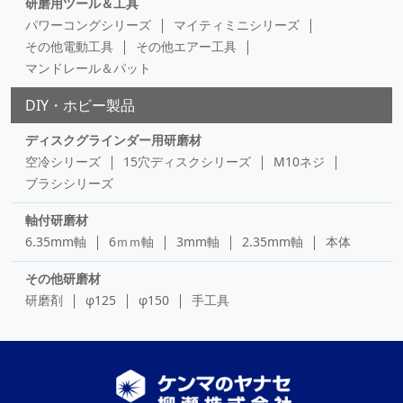
研磨用ツール＆工具
パワーコングシリーズ
マイティミニシリーズ
その他電動工具
その他エアー工具
マンドレール＆パット
DIY・ホビー製品
ディスクグラインダー用研磨材
空冷シリーズ
15穴ディスクシリーズ
M10ネジ
ブラシシリーズ
軸付研磨材
6.35mm軸
6ｍｍ軸
3mm軸
2.35mm軸
本体
その他研磨材
研磨剤
φ125
φ150
手工具