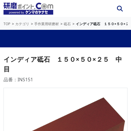
TOP
カテゴリ
手作業用研磨材
砥石
インディア砥石 １５０×５０×２
インディア砥石 １５０×５０×２５ 中
目
品番：INS151