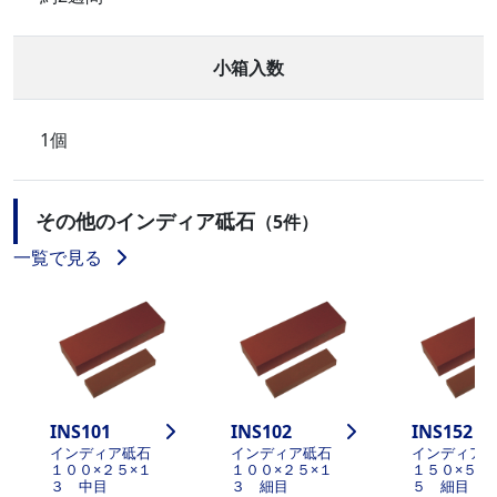
小箱入数
1個
その他のインディア砥石
（5件）
一覧で見る
INS101
INS102
INS152
インディア砥石
インディア砥石
インディア
１００×２５×１
１００×２５×１
１５０×５０
３ 中目
３ 細目
５ 細目