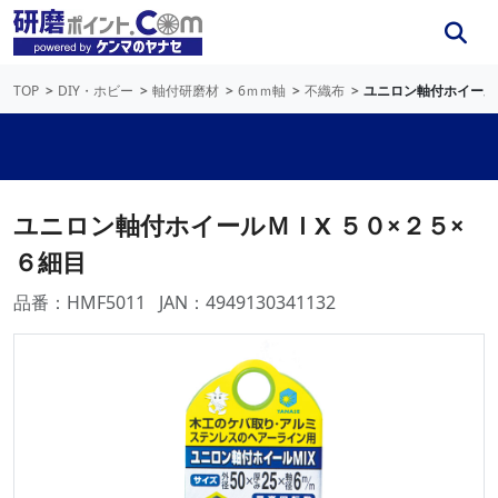
TOP
DIY・ホビー
軸付研磨材
6ｍｍ軸
不織布
ユニロン軸付ホイールＭ
ユニロン軸付ホイールＭＩX ５０×２５×
６細目
品番：HMF5011
JAN：4949130341132