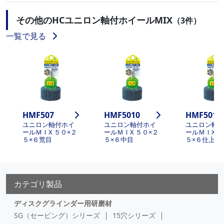
その他のHCユニロン軸付ホイールMIX
（3件）
一覧で見る
HMF507
HMF5010
HMF5013
ユニロン軸付ホイ
ユニロン軸付ホイ
ユニロン軸
ールＭＩX ５０×２
ールＭＩX ５０×２
ールＭＩX ５
５×６荒目
５×６中目
５×６仕上目
カテゴリ製品
ディスクグラインダー用研磨材
SG（セービング）シリーズ
15穴シリーズ