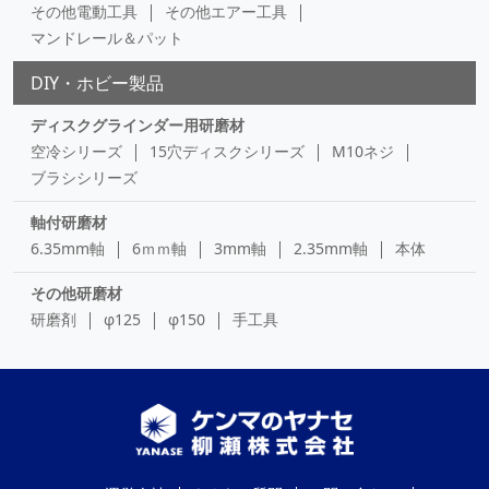
その他電動工具
その他エアー工具
マンドレール＆パット
DIY・ホビー製品
ディスクグラインダー用研磨材
空冷シリーズ
15穴ディスクシリーズ
M10ネジ
ブラシシリーズ
軸付研磨材
6.35mm軸
6ｍｍ軸
3mm軸
2.35mm軸
本体
その他研磨材
研磨剤
φ125
φ150
手工具