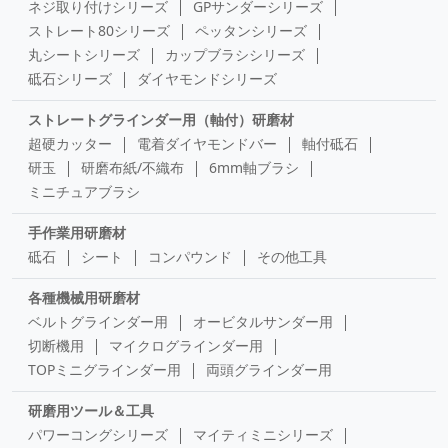
ネジ取り付けシリーズ
GPサンダーシリーズ
ストレート80シリーズ
ペッタンシリーズ
丸シートシリーズ
カップブラシシリーズ
砥石シリーズ
ダイヤモンドシリーズ
ストレートグラインダー用（軸付）研磨材
超硬カッター
電着ダイヤモンドバー
軸付砥石
研玉
研磨布紙/不織布
6mm軸ブラシ
ミニチュアブラシ
手作業用研磨材
砥石
シート
コンパウンド
その他工具
各種機械用研磨材
ベルトグラインダー用
オービタルサンダー用
切断機用
マイクログラインダー用
TOPミニグラインダー用
両頭グラインダー用
研磨用ツール＆工具
パワーコングシリーズ
マイティミニシリーズ