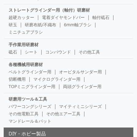
ストレートグラインダー用（軸付）研磨材
超硬カッター
電着ダイヤモンドバー
軸付砥石
研玉
研磨布紙/不織布
6mm軸ブラシ
ミニチュアブラシ
手作業用研磨材
砥石
シート
コンパウンド
その他工具
各種機械用研磨材
ベルトグラインダー用
オービタルサンダー用
切断機用
マイクログラインダー用
TOPミニグラインダー用
両頭グラインダー用
研磨用ツール＆工具
パワーコングシリーズ
マイティミニシリーズ
その他電動工具
その他エアー工具
マンドレール＆パット
DIY・ホビー製品